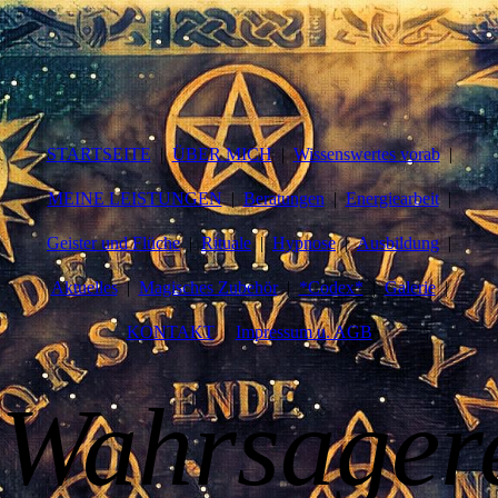
STARTSEITE
ÜBER MICH
Wissenswertes vorab
MEINE LEISTUNGEN
Beratungen
Energiearbeit
Geister und Flüche
Rituale
Hypnose
Ausbildung
Aktuelles
Magisches Zubehör
*Codex*
Galerie
KONTAKT
Impressum u. AGB
W
ahr
sag
er