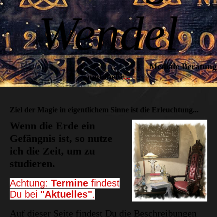
Wendel
Mediale Beratung
und mehr
..
.
Ziel der Magie in eigentlichem Sinne ist die Erleuchtung...
Wenn die Erde ein
Gefängnis ist, so nutze
ich die Zeit, um zu
studieren.
Achtung:
Termine
findest
Du bei
"Aktuelles"
.
Auf dieser Seite findest Du die Beschreibungen