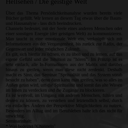
Hellsehen / Die geistige Welt
Über das Thema Persönlichkeitsanalyse wurden bereits viele
Bücher gefüllt. Wir lernen an diesem Tag etwas über die Baum-
und Hausanalyse - lass dich beeindrucken.
Channeln bedeutet, mit der Seele eines anderen Menschen oder
einer sonstigen Energie (der geistigen Welt) zu kommunizieren.
Man taucht in eine emotionale Welt ein, verknüpft sich mit
Informationen aus der Vergangenheit, bis zurück zur Radix, der
Gegenwart und jeder möglichen Zukunft.
Es gilt, sich hierfür zu öffnen, es zu üben und zu lernen, auf das
eigene Gefühl und die Intuition zu "hören". Im Prinzip ist es
sehr einfach, alle In-Formationen aus der Matrix und darüber
hinaus zu greifen, wenn man diese nicht zerdenkt. Deshalb
macht es Sinn, das Seminar "Spritualität und das System vorab
besucht zu haben", denn dann kann man greifen, was so alles im
Außen getan wird, um die Spiritualität und somit das alte Wissen
im Innen zu verdecken und die Zugänge zu blockieren.
Es ist wertvoll, im Umgang mit anderen Menschen, fühlen und
deuten zu können, zu verstehen und letztendlich selbst, durch
ein einfaches Ändern der Perspektive Möglichkeiten zu nutzen.
Besonders im Alltag und im Berufsleben halte ich das nicht für
unwichtig.
Seminarinhalt:
* Was bedeutet "Channeln"