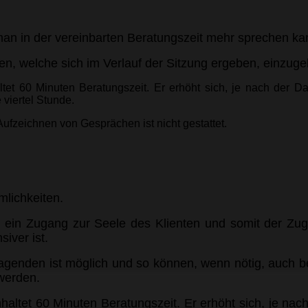
man in der vereinbarten Beratungszeit mehr sprechen k
gen, welche sich im Verlauf der Sitzung ergeben, einzug
tet 60 Minuten Beratungszeit. Er erhöht sich, je nach der D
 viertel Stunde.
Aufzeichnen von Gesprächen ist nicht gestattet.
mlichkeiten.
s ein Zugang zur Seele des Klienten und somit der Zu
siver ist.
ragenden ist möglich und so können, wenn nötig, auch be
werden.
haltet 60 Minuten Beratungszeit. Er erhöht sich, je nac