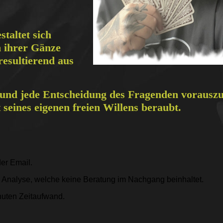
staltet sich
n ihrer Gänze
resultierend aus
 und jede Entscheidung des Fragenden vorausz
t seines eigenen freien Willens beraubt.
oder Email.
e Analyse, welche keine Beratung im Nachgang beinhaltet.
inuten Zeitaufwand.