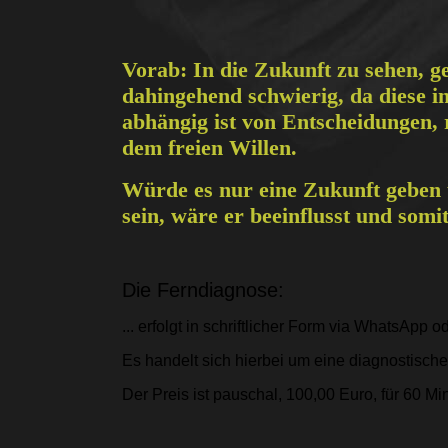
Vorab: In die Zukunft zu sehen, ge
dahingehend schwierig, da diese i
abhängig ist von Entscheidungen, 
dem freien Willen.
Würde es nur eine Zukunft geben
sein, wäre er beeinflusst und somi
Die Ferndiagnose:
... erfolgt in schriftlicher Form via WhatsApp 
Es handelt sich hierbei um eine diagnostisch
Der Preis ist pauschal, 100,00 Euro, für 60 M