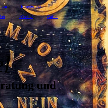
ngen
Energiearbeit
hör
*Codex*
Galerie
el
eratung und