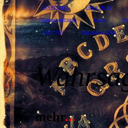
STARTSEITE
ÜBER MICH
Geister und Flüche
Rituale
Hy
KONTAKT
Impressum u. AGB
W
ahr
sa
mehr
..
.