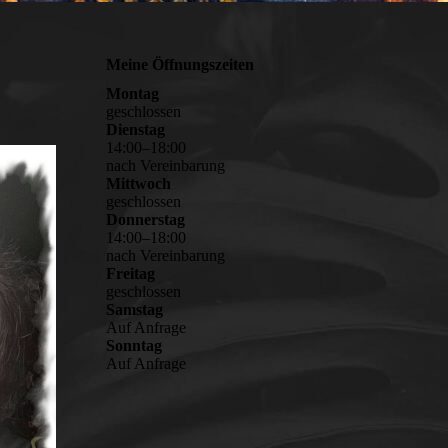
Meine Öffnungszeiten
Montag
geschlossen
Dienstag
14
:
00
–
18
:
00
nach Vereinbarung
Mittwoch
geschlossen
Donnerstag
14
:
00
–
18
:
00
nach Vereinbarung
Freitag
geschlossen
Samstag
Auf Anfrage
Sonntag
Auf Anfrage