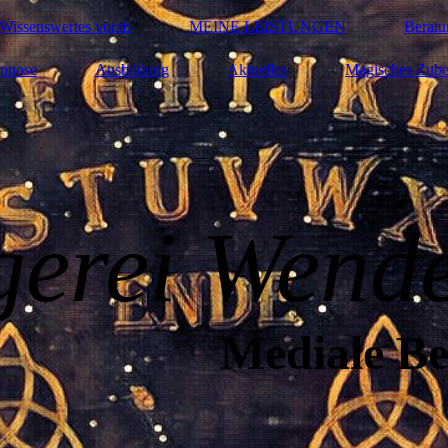
Wissenswertes vorab
MEINE LEISTUNGEN
Beratu
pnose
Ausbildung
Aktuelles
Magisches Zube
g
erei Wend
Mediale B