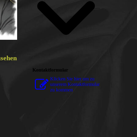
usehen
Kontaktformular
Klicken Sie hier um zu
unserem Kon­takt­for­mu­lar
zu kommen