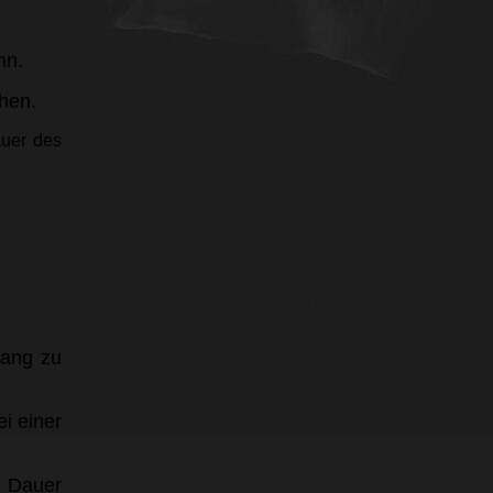
ann.
ehen.
auer des
gang zu
i einer
h Dauer