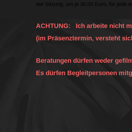
der Sitzung, um je 30,00 Euro, für jede w
ACHTUNG: Ich arbeite nicht m
(im Präsenztermin, versteht sic
Beratungen dürfen weder gefil
Es dürfen Begleitpersonen mit