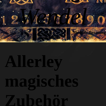
Wendel
Mediale Beratung
und mehr
..
.
Allerley
magisches
Zubehör