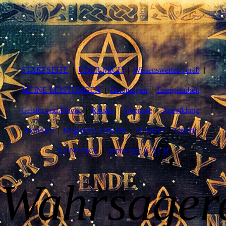
STARTSEITE
ÜBER MICH
Wissenswertes vorab
MEINE LEISTUNGEN
Beratungen
Energiearbeit
Geister und Flüche
Rituale
Hypnose
Ausbildung
Aktuelles
Magisches Zubehör
*Codex*
Galerie
KONTAKT
Impressum u. AGB
W
ahr
sag
er