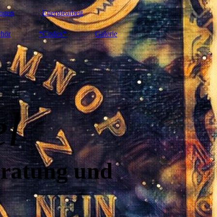
ngen
Energiearbeit
hör
*Codex*
Galerie
el
eratung und