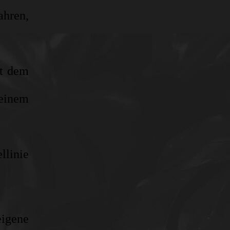
ahren,
it dem
 einem
llinie
eigene