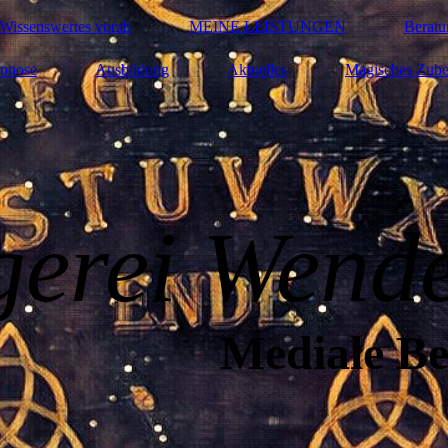
Wissenswertes vorab
MEINE LEISTUNGEN
Beratu
pnose
Ausbildung
Aktuelles
Magisches Zube
g
erei Wend
Mediale B