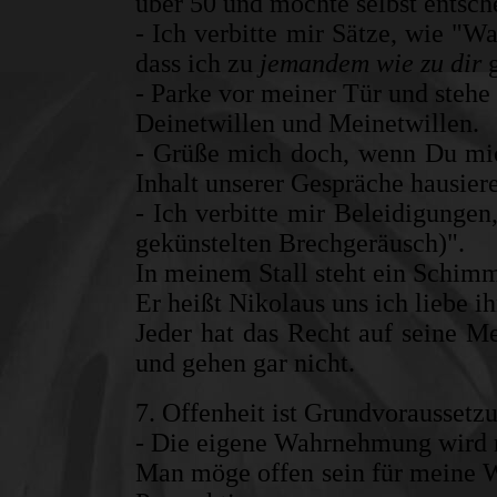
über 50 und möchte selbst entsch
- Ich verbitte mir Sätze, wie "W
dass ich zu
jemandem wie zu dir
- Parke vor meiner Tür und stehe
Deinetwillen und Meinetwillen.
- Grüße mich doch, wenn Du mich
Inhalt unserer Gespräche hausier
- Ich verbitte mir Beleidigungen
gekünstelten Brechgeräusch)".
In meinem Stall steht ein Schim
Er heißt Nikolaus uns ich liebe i
Jeder hat das Recht auf seine Me
und gehen gar nicht.
7. Offenheit ist Grundvoraussetz
- Die eigene Wahrnehmung wird 
Man möge offen sein für meine W