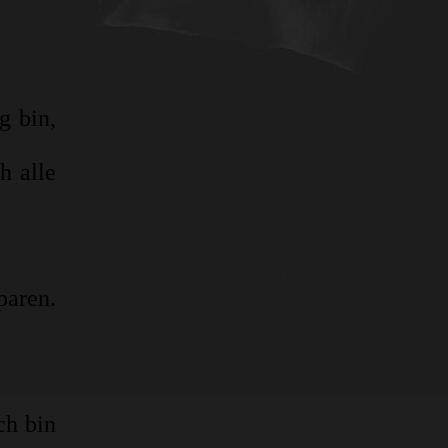
g bin,
h alle
paren.
ch bin