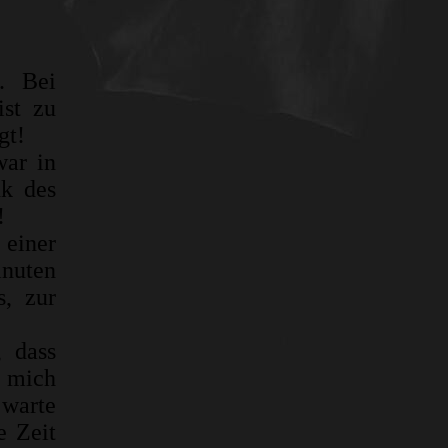
. Bei
ist zu
gt!
war in
nk des
!
 einer
nuten
s, zur
, dass
e mich
 warte
e Zeit