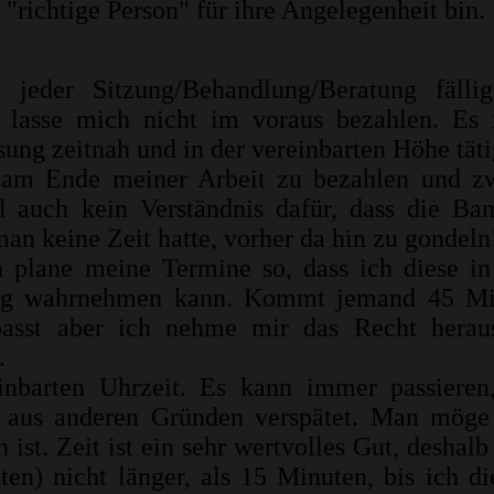
 "richtige Person" für ihre Angelegenheit bin.
eder Sitzung/Behandlung/Beratung fällig
 lasse mich nicht im voraus bezahlen. Es 
ung zeitnah und in der vereinbarten Höhe täti
o am Ende meiner Arbeit zu bezahlen und z
 auch kein Verständnis dafür, dass die Ba
an keine Zeit hatte, vorher da hin zu gondeln
ch plane meine Termine so, dass ich diese in
ung wahrnehmen kann. Kommt jemand 45 Mi
 passt aber ich nehme mir das Recht herau
.
inbarten Uhrzeit. Es kann immer passieren
h aus anderen Gründen verspätet. Man mög
ist. Zeit ist ein sehr wertvolles Gut, deshalb
ten) nicht länger, als 15 Minuten, bis ich di