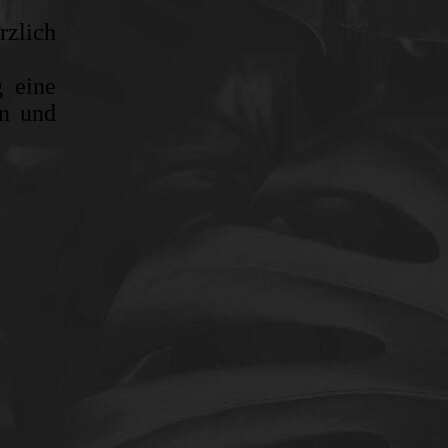
zlich
 eine
en und