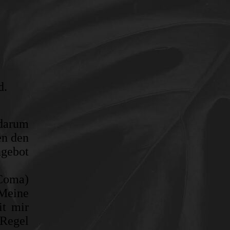
d.
 darum
en den
ngebot
 Coma)
Meine
it mir
 Regel