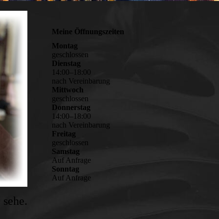
Meine Öffnungszeiten
Montag
geschlossen
Dienstag
14
:
00
–
18
:
00
nach Vereinbarung
Mittwoch
geschlossen
Donnerstag
14
:
00
–
18
:
00
nach Vereinbarung
Freitag
geschlossen
Samstag
Auf Anfrage
Sonntag
Auf Anfrage
 sehe.