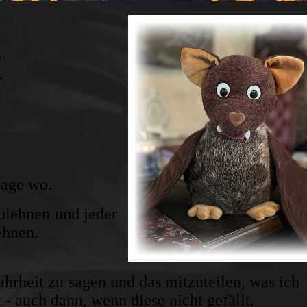
x
sage wo.
ulehnen und jeder
ehnen.
Wahrheit zu sagen und das mitzuteilen, was ich
- auch dann, wenn diese nicht gefällt.