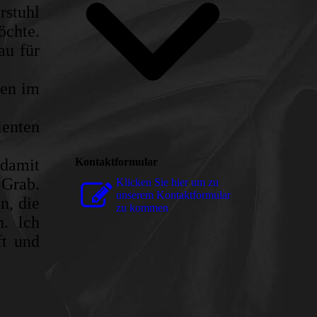
rstuhl
öchte.
au für
hen im
ienten
Kontaktformular
 damit
 Grab.
Klicken Sie hier um zu
unserem Kon­takt­for­mu­lar
n, die
zu kommen
n. Ich
ft und