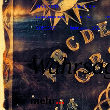
STARTSEITE
ÜBER MICH
Geister und Flüche
Rituale
Hy
KONTAKT
Impressum u. AGB
W
ahr
sa
mehr
..
.