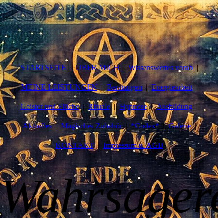
STARTSEITE
ÜBER MICH
Wissenswertes vorab
MEINE LEISTUNGEN
Beratungen
Energiearbeit
Geister und Flüche
Rituale
Hypnose
Ausbildung
Aktuelles
Magisches Zubehör
*Codex*
Galerie
KONTAKT
Impressum u. AGB
W
ahr
sag
er