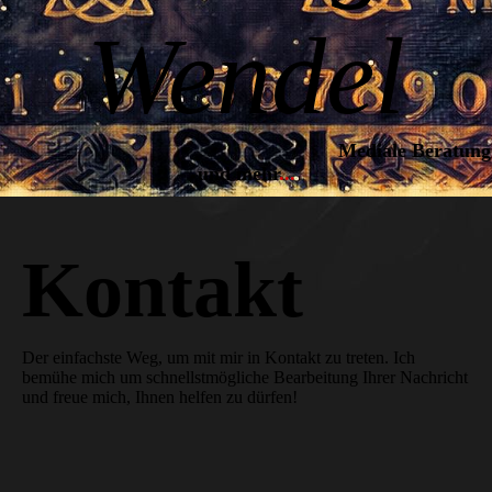
Wendel
Mediale Beratung
und mehr
..
.
Kontakt
Der einfachste Weg, um mit mir in Kontakt zu treten. Ich
bemühe mich um schnellstmögliche Bearbeitung Ihrer Nachricht
und freue mich, Ihnen helfen zu dürfen!